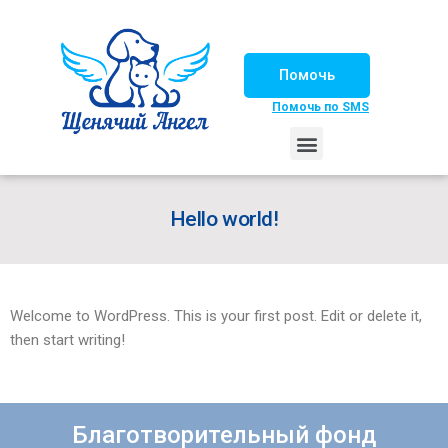
Помочь
Помочь по SMS
НАШИ ЛОШАДКИ
ЖИЗНЬ НАШИХ ПОДОПЕЧНЫХ
НАШИ ПАРТНЕРЫ
СЧАСТЛИВЫЕ ИСТОРИИ
ИЩЕМ ДОМ!
Hello world!
Welcome to WordPress. This is your first post. Edit or delete it,
then start writing!
Благотворительный фонд