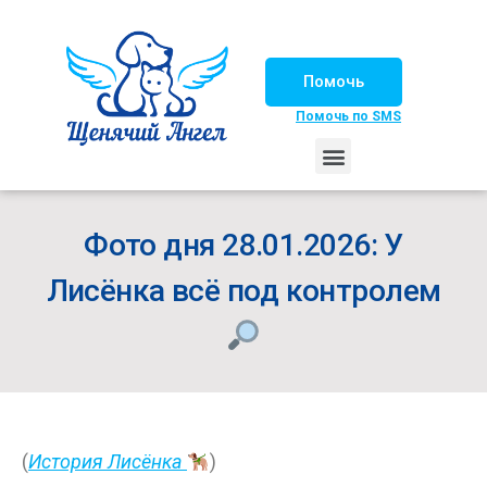
Помочь
Помочь по SMS
НАШИ ЛОШАДКИ
ЖИЗНЬ НАШИХ ПОДОПЕЧНЫХ
НАШИ ПАРТНЕРЫ
СЧАСТЛИВЫЕ ИСТОРИИ
ИЩЕМ ДОМ!
Фото дня 28.01.2026: У
Лисёнка всё под контролем
(
История Лисёнка
)