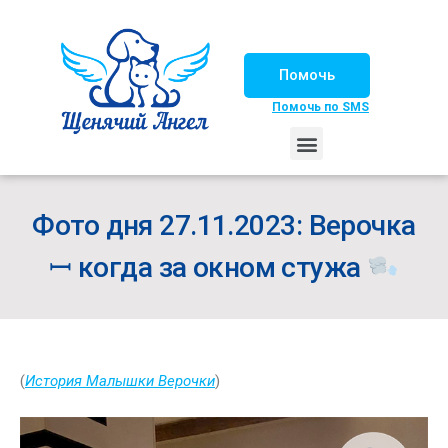
Помочь
Помочь по SMS
НАШИ ЛОШАДКИ
ЖИЗНЬ НАШИХ ПОДОПЕЧНЫХ
НАШИ ПАРТНЕРЫ
СЧАСТЛИВЫЕ ИСТОРИИ
ИЩЕМ ДОМ!
Фото дня 27.11.2023: Верочка
ꟷ когда за окном стужа
(
История Малышки Верочки
)