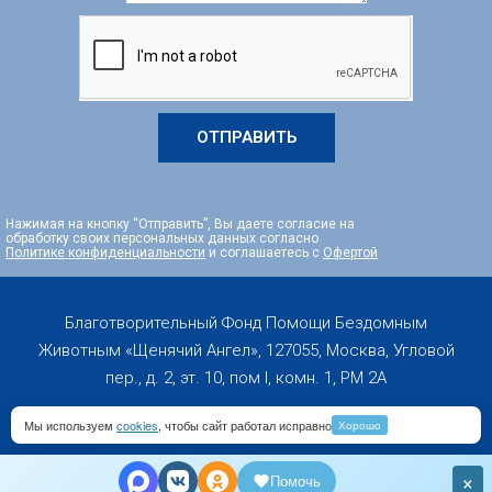
ОТПРАВИТЬ
Нажимая на кнопку “Отправить”, Вы даете согласие на
обработку своих персональных данных согласно
Политике конфиденциальности
и соглашаетесь с
Офертой
Благотворительный Фонд Помощи Бездомным
Животным «Щенячий Ангел», 127055, Москва, Угловой
пер., д. 2, эт. 10, пом I, комн. 1, PM 2А
Мы используем
cookies
, чтобы сайт работал исправно
Хорошо
Copyright 2019-2026 © All rights Reserved
×
Помочь