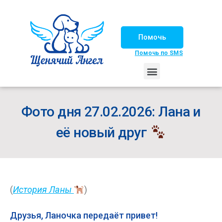
Помочь
Помочь по SMS
НАШИ ЛОШАДКИ
ЖИЗНЬ НАШИХ ПОДОПЕЧНЫХ
НАШИ ПАРТНЕРЫ
СЧАСТЛИВЫЕ ИСТОРИИ
ИЩЕМ ДОМ!
Фото дня 27.02.2026: Лана и
её новый друг
(
История Ланы
)
Друзья, Ланочка передаёт привет!