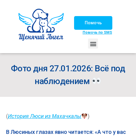
Помочь
Помочь по SMS
НАШИ ЛОШАДКИ
ЖИЗНЬ НАШИХ ПОДОПЕЧНЫХ
НАШИ ПАРТНЕРЫ
СЧАСТЛИВЫЕ ИСТОРИИ
ИЩЕМ ДОМ!
Фото дня 27.01.2026: Всё под
наблюдением
(
История Люси из Махачкалы
)
В Люсиных глазах явно читается: «А что у вас