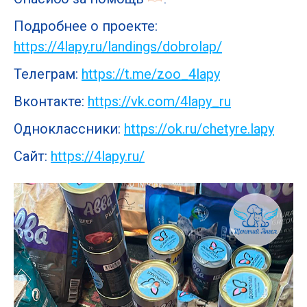
Подробнее о проекте:
https://4lapy.ru/landings/dobrolap/
Телеграм:
https://t.me/zoo_4lapy
Вконтакте:
https://vk.com/4lapy_ru
Одноклассники:
https://ok.ru/chetyre.lapy
Сайт:
https://4lapy.ru/