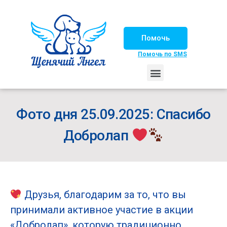
Помочь
Помочь по SMS
НАШИ ЛОШАДКИ
ЖИЗНЬ НАШИХ ПОДОПЕЧНЫХ
НАШИ ПАРТНЕРЫ
СЧАСТЛИВЫЕ ИСТОРИИ
ИЩЕМ ДОМ!
Фото дня 25.09.2025: Спасибо
Добролап
Друзья, благодарим за то, что вы
принимали активное участие в акции
«Добролап», которую традиционно