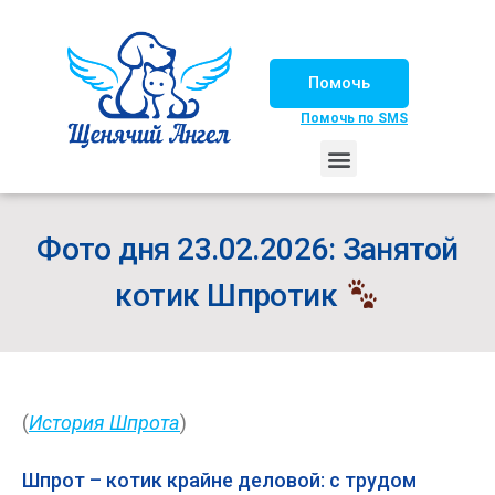
Помочь
Помочь по SMS
НАШИ ЛОШАДКИ
ЖИЗНЬ НАШИХ ПОДОПЕЧНЫХ
НАШИ ПАРТНЕРЫ
СЧАСТЛИВЫЕ ИСТОРИИ
ИЩЕМ ДОМ!
Фото дня 23.02.2026: Занятой
котик Шпротик
(
История Шпрота
)
Шпрот – котик крайне деловой: с трудом