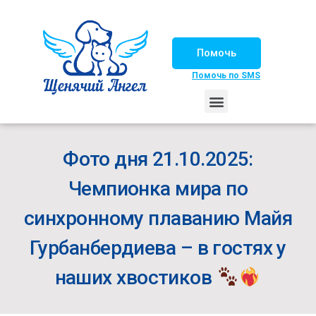
Помочь
Помочь по SMS
НАШИ ЛОШАДКИ
ЖИЗНЬ НАШИХ ПОДОПЕЧНЫХ
НАШИ ПАРТНЕРЫ
СЧАСТЛИВЫЕ ИСТОРИИ
ИЩЕМ ДОМ!
Фото дня 21.10.2025:
Чемпионка мира по
синхронному плаванию Майя
Гурбанбердиева – в гостях у
наших хвостиков