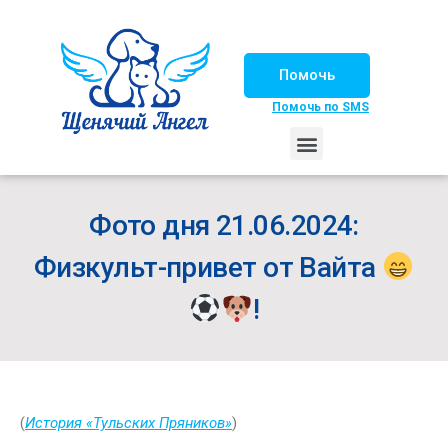
Помочь
Помочь по SMS
НАШИ ЛОШАДКИ
ЖИЗНЬ НАШИХ ПОДОПЕЧНЫХ
НАШИ ПАРТНЕРЫ
СЧАСТЛИВЫЕ ИСТОРИИ
ИЩЕМ ДОМ!
Фото дня 21.06.2024:
Физкульт-привет от Вайта
!
(
История «Тульских Пряников»
)