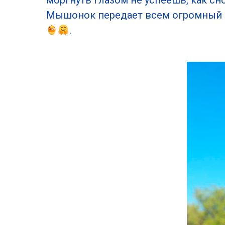
моргнуть глазом не успеешь, как сн
Мышонок передает всем огромный
.