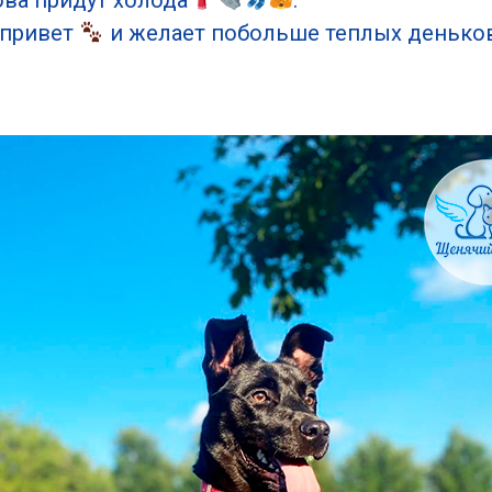
ова придут холода
.
 привет
и желает побольше теплых деньков