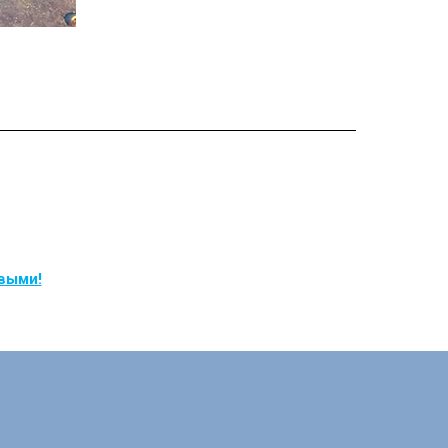
рвыми!