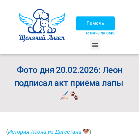
Помочь
Помочь по SMS
НАШИ ЛОШАДКИ
ЖИЗНЬ НАШИХ ПОДОПЕЧНЫХ
НАШИ ПАРТНЕРЫ
СЧАСТЛИВЫЕ ИСТОРИИ
ИЩЕМ ДОМ!
Фото дня 20.02.2026: Леон
подписал акт приёма лапы
(
История Леона из Дагестана
)