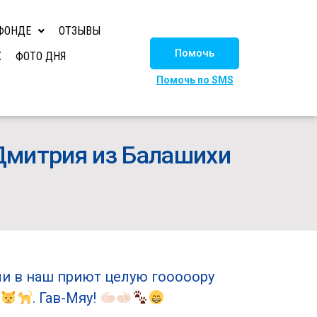
ФОНДЕ
ОТЗЫВЫ
Помочь
Х
ФОТО ДНЯ
Помочь по SMS
 Дмитрия из Балашихи
и в наш приют целую гооооору
. Гав-Мяу!