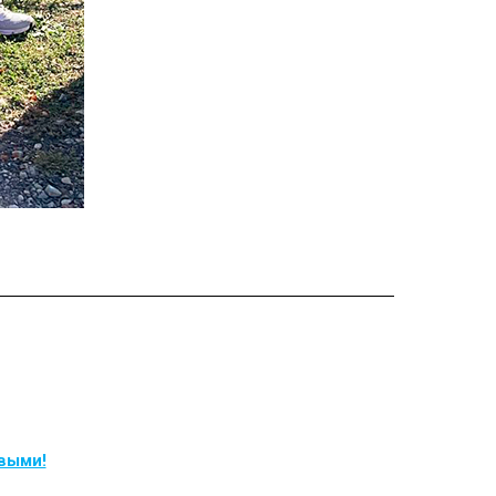
рвыми!