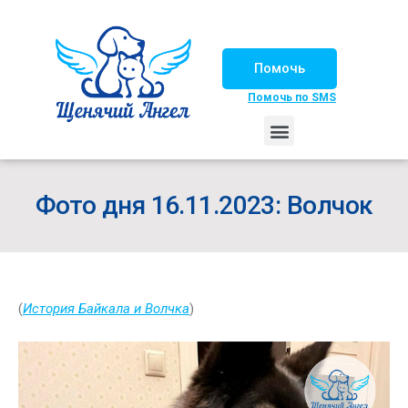
Помочь
Помочь по SMS
НАШИ ЛОШАДКИ
ЖИЗНЬ НАШИХ ПОДОПЕЧНЫХ
НАШИ ПАРТНЕРЫ
СЧАСТЛИВЫЕ ИСТОРИИ
ИЩЕМ ДОМ!
Фото дня 16.11.2023: Волчок
(
История Байкала и Волчка
)