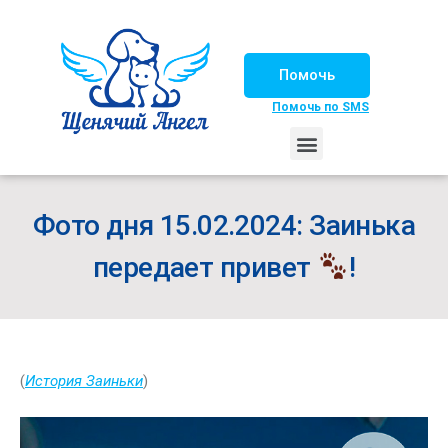
Помочь
Помочь по SMS
НАШИ ЛОШАДКИ
ЖИЗНЬ НАШИХ ПОДОПЕЧНЫХ
НАШИ ПАРТНЕРЫ
СЧАСТЛИВЫЕ ИСТОРИИ
ИЩЕМ ДОМ!
Фото дня 15.02.2024: Заинька
передает привет
!
(
История Заиньки
)