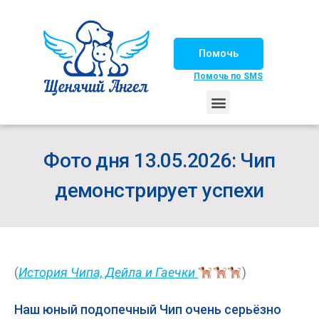
Помочь
Помочь по SMS
НАШИ ЛОШАДКИ
ЖИЗНЬ НАШИХ ПОДОПЕЧНЫХ
НАШИ ПАРТНЕРЫ
СЧАСТЛИВЫЕ ИСТОРИИ
ИЩЕМ ДОМ!
Фото дня 13.05.2026: Чип
демонстрирует успехи
(
История Чипа, Дейла и Гаечки
)
Наш юный подопечный Чип очень серьёзно