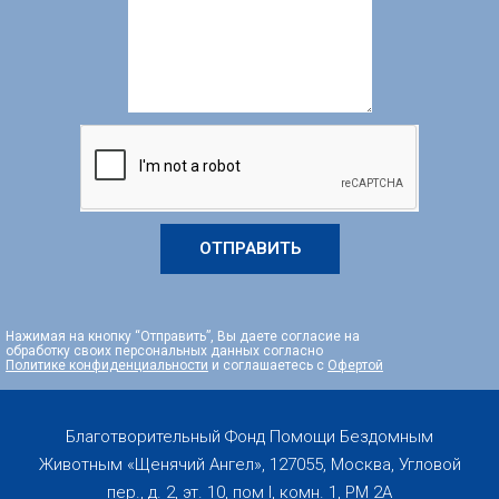
ОТПРАВИТЬ
Нажимая на кнопку “Отправить”, Вы даете согласие на
обработку своих персональных данных согласно
Политике конфиденциальности
и соглашаетесь с
Офертой
Благотворительный Фонд Помощи Бездомным
Животным «Щенячий Ангел», 127055, Москва, Угловой
пер., д. 2, эт. 10, пом I, комн. 1, PM 2А