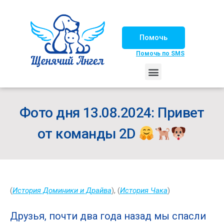
Помочь
Помочь по SMS
НАШИ ЛОШАДКИ
ЖИЗНЬ НАШИХ ПОДОПЕЧНЫХ
НАШИ ПАРТНЕРЫ
СЧАСТЛИВЫЕ ИСТОРИИ
ИЩЕМ ДОМ!
Фото дня 13.08.2024: Привет
от команды 2D
(
История Доминики и Драйва
), (
История Чака
)
Друзья, почти два года назад мы спасли