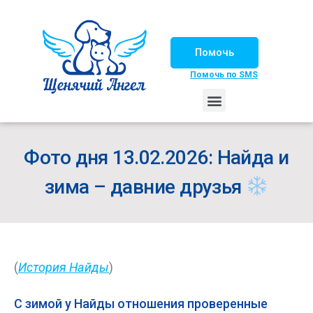
Помочь
Помочь по SMS
НАШИ ЛОШАДКИ
ЖИЗНЬ НАШИХ ПОДОПЕЧНЫХ
НАШИ ПАРТНЕРЫ
СЧАСТЛИВЫЕ ИСТОРИИ
ИЩЕМ ДОМ!
Фото дня 13.02.2026: Найда и
зима – давние друзья
(
История Найды
)
С зимой у Найды отношения проверенные