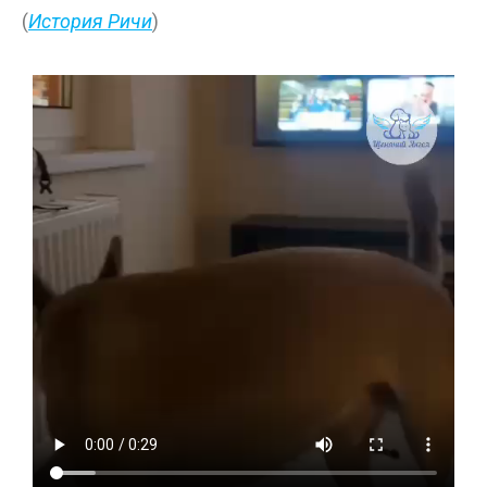
(
История Ричи
)