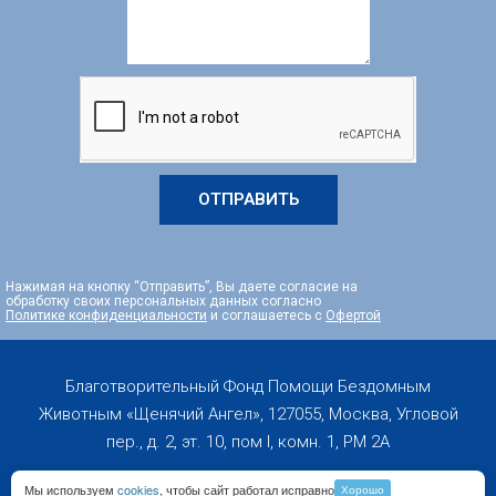
ОТПРАВИТЬ
Нажимая на кнопку “Отправить”, Вы даете согласие на
обработку своих персональных данных согласно
Политике конфиденциальности
и соглашаетесь с
Офертой
Благотворительный Фонд Помощи Бездомным
Животным «Щенячий Ангел», 127055, Москва, Угловой
пер., д. 2, эт. 10, пом I, комн. 1, PM 2А
Мы используем
cookies
, чтобы сайт работал исправно
Хорошо