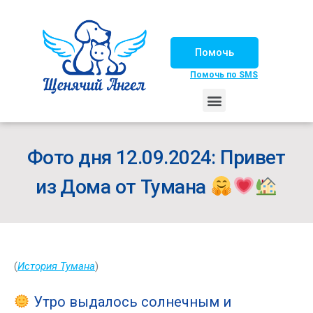
Помочь
Помочь по SMS
НАШИ ЛОШАДКИ
ЖИЗНЬ НАШИХ ПОДОПЕЧНЫХ
НАШИ ПАРТНЕРЫ
СЧАСТЛИВЫЕ ИСТОРИИ
ИЩЕМ ДОМ!
Фото дня 12.09.2024: Привет
из Дома от Тумана
(
История Тумана
)
Утро выдалось солнечным и