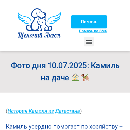
Помочь
Помочь по SMS
НАШИ ЛОШАДКИ
ЖИЗНЬ НАШИХ ПОДОПЕЧНЫХ
НАШИ ПАРТНЕРЫ
СЧАСТЛИВЫЕ ИСТОРИИ
ИЩЕМ ДОМ!
Фото дня 10.07.2025: Камиль
на даче
(
История Камиля из Дагестана
)
Камиль усердно помогает по хозяйству –