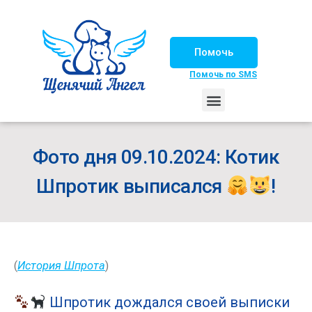
Помочь
Помочь по SMS
НАШИ ЛОШАДКИ
ЖИЗНЬ НАШИХ ПОДОПЕЧНЫХ
НАШИ ПАРТНЕРЫ
СЧАСТЛИВЫЕ ИСТОРИИ
ИЩЕМ ДОМ!
Фото дня 09.10.2024: Котик
Шпротик выписался
!
(
История Шпрота
)
Шпротик дождался своей выписки