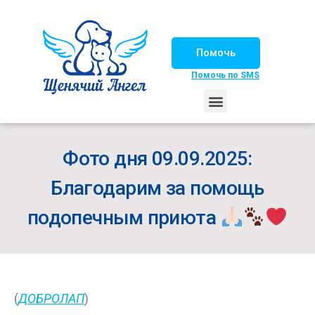
Помочь
Помочь по SMS
НАШИ ЛОШАДКИ
ЖИЗНЬ НАШИХ ПОДОПЕЧНЫХ
НАШИ ПАРТНЕРЫ
СЧАСТЛИВЫЕ ИСТОРИИ
ИЩЕМ ДОМ!
Фото дня 09.09.2025:
Благодарим за помощь
подопечным приюта
(
ДОБРОЛАП
)