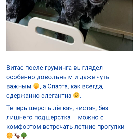
Витас после груминга выглядел
особенно довольным и даже чуть
важным
, а Спарта, как всегда,
сдержанно элегантна
.
Теперь шерсть лёгкая, чистая, без
лишнего подшерстка – можно с
комфортом встречать летние прогулки
.