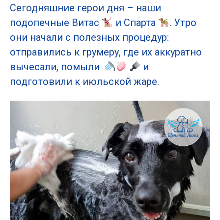
Сегодняшние герои дня – наши
подопечные Витас
и Спарта
. Утро
они начали с полезных процедур:
отправились к грумеру, где их аккуратно
вычесали, помыли
и
подготовили к июльской жаре.