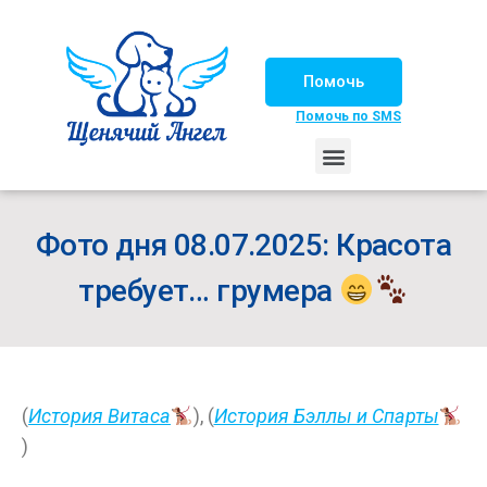
Помочь
Помочь по SMS
НАШИ ЛОШАДКИ
ЖИЗНЬ НАШИХ ПОДОПЕЧНЫХ
НАШИ ПАРТНЕРЫ
СЧАСТЛИВЫЕ ИСТОРИИ
ИЩЕМ ДОМ!
Фото дня 08.07.2025: Красота
требует… грумера
(
История Витаса
), (
История Бэллы и Спарты
)