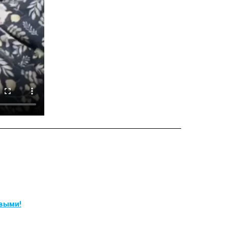
рвыми!