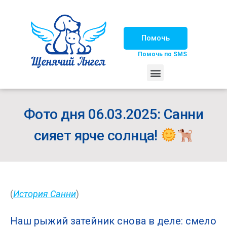
Помочь
Помочь по SMS
НАШИ ЛОШАДКИ
ЖИЗНЬ НАШИХ ПОДОПЕЧНЫХ
НАШИ ПАРТНЕРЫ
СЧАСТЛИВЫЕ ИСТОРИИ
ИЩЕМ ДОМ!
Фото дня 06.03.2025: Санни
сияет ярче солнца!
(
История Санни
)
Наш рыжий затейник снова в деле: смело