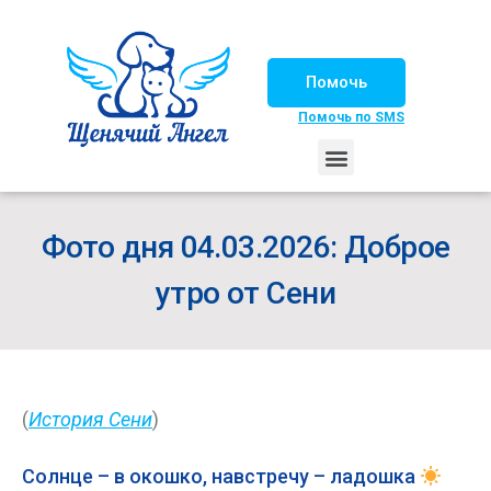
Помочь
Помочь по SMS
НАШИ ЛОШАДКИ
ЖИЗНЬ НАШИХ ПОДОПЕЧНЫХ
НАШИ ПАРТНЕРЫ
СЧАСТЛИВЫЕ ИСТОРИИ
ИЩЕМ ДОМ!
Фото дня 04.03.2026: Доброе
утро от Сени
(
История Сени
)
Солнце – в окошко, навстречу – ладошка