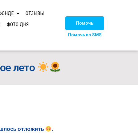
ФОНДЕ
ОТЗЫВЫ
Помочь
Х
ФОТО ДНЯ
Помочь по SMS
вое лето
ришлось отложить
.