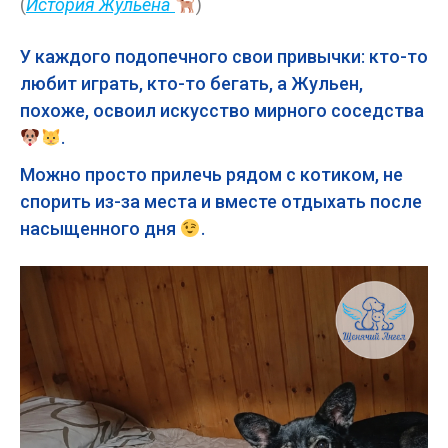
(
История Жульена
)
У каждого подопечного свои привычки: кто-то
любит играть, кто-то бегать, а Жульен,
похоже, освоил искусство мирного соседства
.
Можно просто прилечь рядом с котиком, не
спорить из-за места и вместе отдыхать после
насыщенного дня
.