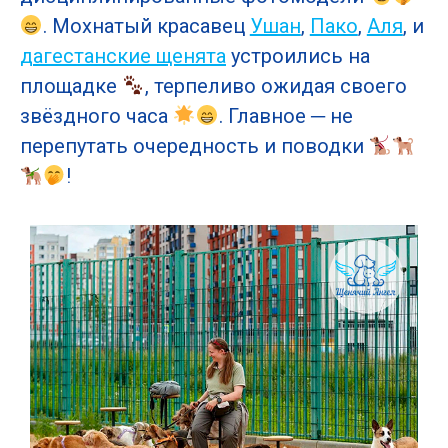
. Мохнатый красавец
Ушан
,
Пако
,
Аля
, и
дагестанские щенята
устроились на
площадке
, терпеливо ожидая своего
звёздного часа
. Главное ─ не
перепутать очередность и поводки
!