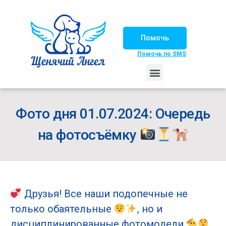
Помочь
Помочь по SMS
НАШИ ЛОШАДКИ
ЖИЗНЬ НАШИХ ПОДОПЕЧНЫХ
НАШИ ПАРТНЕРЫ
СЧАСТЛИВЫЕ ИСТОРИИ
ИЩЕМ ДОМ!
Фото дня 01.07.2024: Очередь
на фотосъёмку
Друзья! Все наши подопечные не
только обаятельные
, но и
дисциплинированные фотомодели