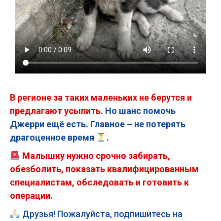
В регионе за таких маленьких не берутся и
предлагают усыпить.
Но шанс помочь
Джерри ещё есть. Главное – не потерять
драгоценное время
.
Малышку нужно срочно забирать,
обезболить, показать квалифицированным
специалистам, обследовать и готовить к
операции.
Друзья! Пожалуйста, подпишитесь на