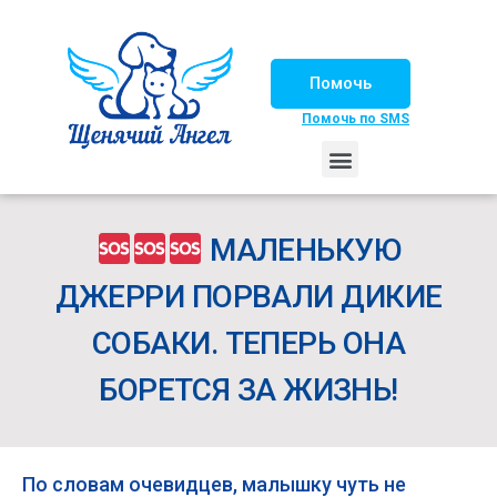
Помочь
Помочь по SMS
НАШИ ЛОШАДКИ
ЖИЗНЬ НАШИХ ПОДОПЕЧНЫХ
НАШИ ПАРТНЕРЫ
СЧАСТЛИВЫЕ ИСТОРИИ
ИЩЕМ ДОМ!
МАЛЕНЬКУЮ
ДЖЕРРИ ПОРВАЛИ ДИКИЕ
СОБАКИ. ТЕПЕРЬ ОНА
БОРЕТСЯ ЗА ЖИЗНЬ!
По словам очевидцев, малышку чуть не