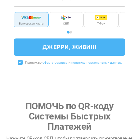
Банковская карта
СБП
T-Pay
Мир P
ДЖЕРРИ, ЖИВИ!!!
Принимаю
оферту сервиса
и
политику персональных данных
ПОМОЧЬ по QR-коду
Системы Быстрых
Платежей
Нажмите QR-код СБП, чтобы подтвердить пожертвование