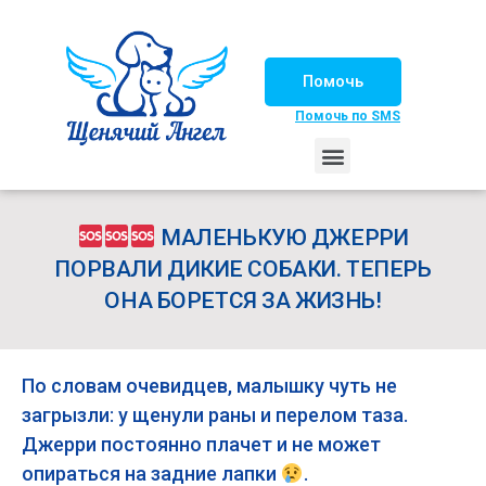
Помочь
Помочь по SMS
НАШИ ЛОШАДКИ
ЖИЗНЬ НАШИХ ПОДОПЕЧНЫХ
НАШИ ПАРТНЕРЫ
СЧАСТЛИВЫЕ ИСТОРИИ
ИЩЕМ ДОМ!
МАЛЕНЬКУЮ ДЖЕРРИ
ПОРВАЛИ ДИКИЕ СОБАКИ. ТЕПЕРЬ
ОНА БОРЕТСЯ ЗА ЖИЗНЬ!
По словам очевидцев, малышку чуть не
загрызли: у щенули раны и перелом таза.
Джерри постоянно плачет и не может
опираться на задние лапки
.