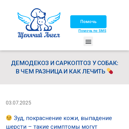
Помочь
Помочь по SMS
НАШИ ЛОШАДКИ
ЖИЗНЬ НАШИХ ПОДОПЕЧНЫХ
НАШИ ПАРТНЕРЫ
СЧАСТЛИВЫЕ ИСТОРИИ
ИЩЕМ ДОМ!
ДЕМОДЕКОЗ И САРКОПТОЗ У СОБАК:
В ЧЕМ РАЗНИЦА И КАК ЛЕЧИТЬ
03.07.2025
Зуд, покраснение кожи, выпадение
шерсти – такие симптомы могут