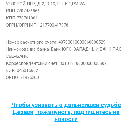
УГЛОВОЙ ПЕР, Д 2, Э 10, П I, К 1,РМ 2А
ИНН 7707456866
КПП 770701001
ОГРН/ОГРНИП 1217700417978
Номер расчетного счета: 40703810630060000529
Наименование банка: Банк ЮГО-ЗАПАДНЫЙ БАНК ПАО
СБЕРБАНК
Корреспондентский счет: 30101810600000000602
БИК: 046015602
ОКПО: 71975260
Чтобы узнавать о дальнейшей судьбе
Цезаря, пожалуйста, подпишитесь на
новости