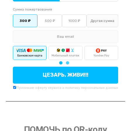
Сумма пожертвования
300 ₽
500 ₽
1000 ₽
Банковская карта
Мобильный платёж
Yandex Pay
По
ЦЕЗАРЬ, ЖИВИ!!!
Принимаю
оферту
сервиса и
политику
персональных данных
ПОМОЧЬ по QR-коду