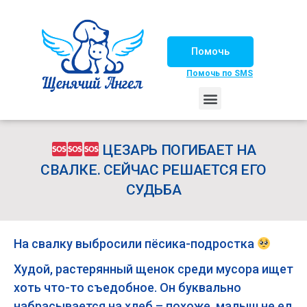
Помочь
Помочь по SMS
НАШИ ЛОШАДКИ
ЖИЗНЬ НАШИХ ПОДОПЕЧНЫХ
НАШИ ПАРТНЕРЫ
СЧАСТЛИВЫЕ ИСТОРИИ
ИЩЕМ ДОМ!
ЦЕЗАРЬ ПОГИБАЕТ НА
СВАЛКЕ. СЕЙЧАС РЕШАЕТСЯ ЕГО
СУДЬБА
На свалку выбросили пёсика-подростка
Худой, растерянный щенок среди мусора ищет
хоть что-то съедобное. Он буквально
набрасывается на хлеб – похоже, малыш не ел