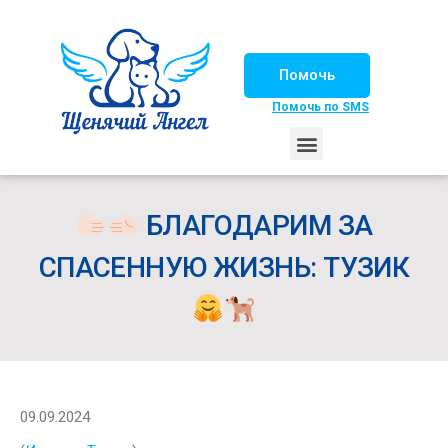
Помочь
Помочь по SMS
НАШИ ЛОШАДКИ
ЖИЗНЬ НАШИХ ПОДОПЕЧНЫХ
НАШИ ПАРТНЕРЫ
СЧАСТЛИВЫЕ ИСТОРИИ
ИЩЕМ ДОМ!
БЛАГОДАРИМ ЗА
СПАСЕННУЮ ЖИЗНЬ: ТУЗИК
09.09.2024