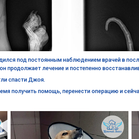
дился под постоянным наблюдением врачей в пос
е он продолжает лечение и постепенно восстанавл
гли спасти Джоя.
емя получить помощь, перенести операцию и сейча