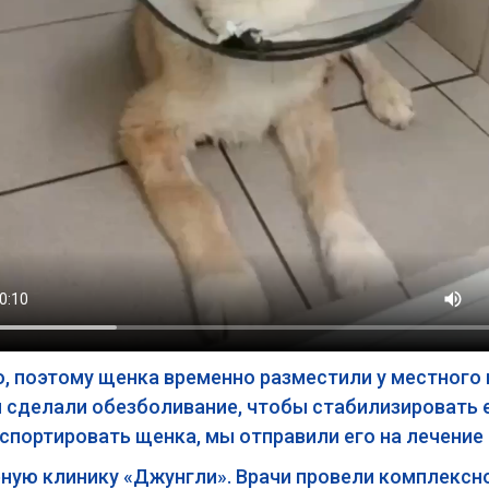
о, поэтому щенка временно разместили у местного
 сделали обезболивание, чтобы стабилизировать е
спортировать щенка, мы отправили его на лечение
ную клинику «Джунгли». Врачи провели комплексно