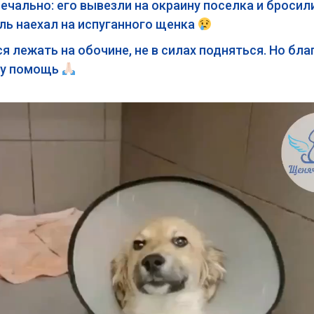
ально: его вывезли на окраину поселка и бросили 
ь наехал на испуганного щенка
 лежать на обочине, не в силах подняться. Но бл
му помощь