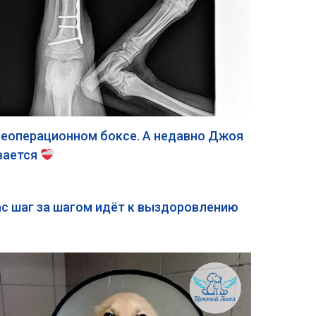
леоперационном боксе. А недавно Джоя
ивается
с шаг за шагом идёт к выздоровлению