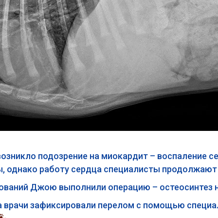
 возникло подозрение на миокардит – воспаление
мы, однако работу сердца специалисты продолжаю
ваний Джою выполнили операцию – остеосинтез н
а врачи зафиксировали перелом с помощью специа