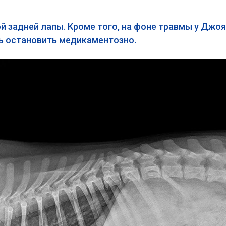
й задней лапы. Кроме того, на фоне травмы у Джо
сь остановить медикаментозно.