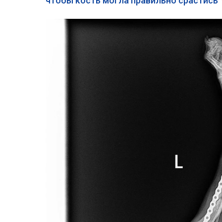
чтобы кость могла правильно срастись