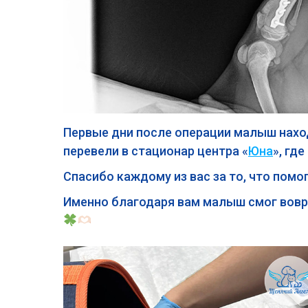
Первые дни после операции малыш нахо
перевели в стационар центра «
Юна
», гд
Спасибо каждому из вас за то, что помо
Именно благодаря вам малыш смог вовр