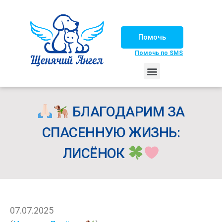
Помочь
Помочь по SMS
НАШИ ЛОШАДКИ
ЖИЗНЬ НАШИХ ПОДОПЕЧНЫХ
НАШИ ПАРТНЕРЫ
СЧАСТЛИВЫЕ ИСТОРИИ
ИЩЕМ ДОМ!
БЛАГОДАРИМ ЗА
СПАСЕННУЮ ЖИЗНЬ:
ЛИСЁНОК
07.07.2025