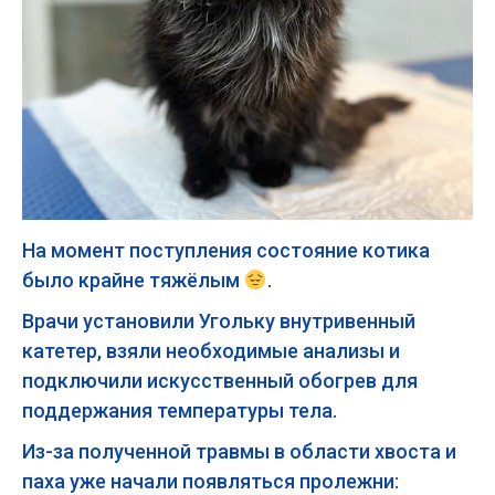
На момент поступления состояние котика
было крайне тяжёлым
.
Врачи установили Угольку внутривенный
катетер, взяли необходимые анализы и
подключили искусственный обогрев для
поддержания температуры тела.
Из-за полученной травмы в области хвоста и
паха уже начали появляться пролежни: