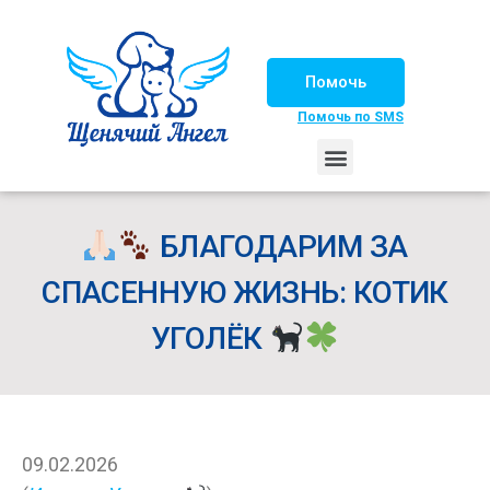
Помочь
Помочь по SMS
НАШИ ЛОШАДКИ
ЖИЗНЬ НАШИХ ПОДОПЕЧНЫХ
НАШИ ПАРТНЕРЫ
СЧАСТЛИВЫЕ ИСТОРИИ
ИЩЕМ ДОМ!
БЛАГОДАРИМ ЗА
СПАСЕННУЮ ЖИЗНЬ: КОТИК
УГОЛЁК
09.02.2026