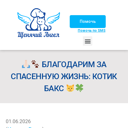
Помочь
Помочь по SMS
НАШИ ЛОШАДКИ
ЖИЗНЬ НАШИХ ПОДОПЕЧНЫХ
НАШИ ПАРТНЕРЫ
СЧАСТЛИВЫЕ ИСТОРИИ
ИЩЕМ ДОМ!
БЛАГОДАРИМ ЗА
СПАСЕННУЮ ЖИЗНЬ: КОТИК
БАКС
01.06.2026