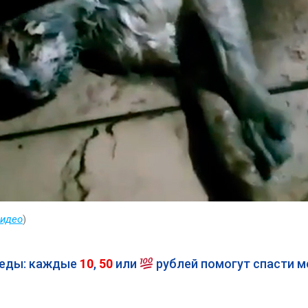
видео
)
беды: каждые
10
,
50
или
рублей помогут спасти 