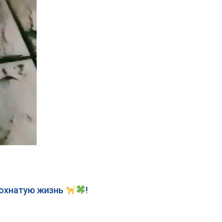
мохнатую жизнь
!