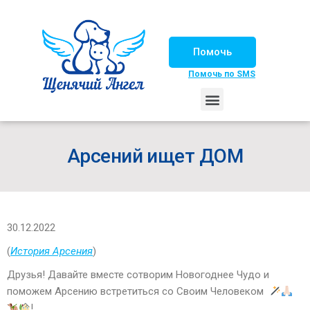
Помочь
Помочь по SMS
НАШИ ЛОШАДКИ
ЖИЗНЬ НАШИХ ПОДОПЕЧНЫХ
НАШИ ПАРТНЕРЫ
СЧАСТЛИВЫЕ ИСТОРИИ
ИЩЕМ ДОМ!
Арсений ищет ДОМ
30.12.2022
(
История Арсения
)
Друзья! Давайте вместе сотворим Новогоднее Чудо и
поможем Арсению встретиться со Своим Человеком
!