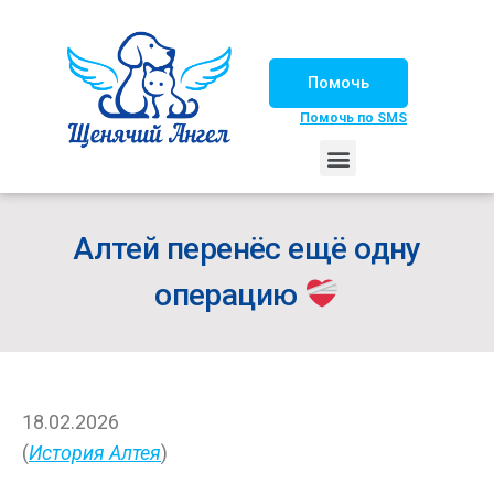
Помочь
Помочь по SMS
НАШИ ЛОШАДКИ
ЖИЗНЬ НАШИХ ПОДОПЕЧНЫХ
НАШИ ПАРТНЕРЫ
СЧАСТЛИВЫЕ ИСТОРИИ
ИЩЕМ ДОМ!
Алтей перенёс ещё одну
операцию
18.02.2026
(
История Алтея
)