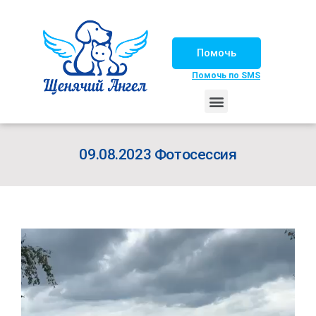
Помочь
Помочь по SMS
НАШИ ЛОШАДКИ
ЖИЗНЬ НАШИХ ПОДОПЕЧНЫХ
НАШИ ПАРТНЕРЫ
СЧАСТЛИВЫЕ ИСТОРИИ
ИЩЕМ ДОМ!
09.08.2023 Фотосессия