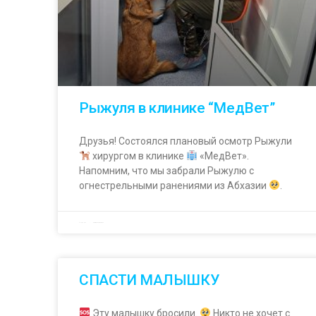
Рыжуля в клинике “МедВет”
Друзья! Состоялся плановый осмотр Рыжули
хирургом в клинике
«МедВет».
Напомним, что мы забрали Рыжулю с
огнестрельными ранениями из Абхазии
.
18.05.2023
Комментариев нет
СПАСТИ МАЛЫШКУ
Эту малышку бросили.
Никто не хочет с