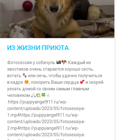
ИЗ ЖИЗНИ ПРИЮТА
Фотосессия у собачуль
! Каждый из
хвостиков очень старается хорошо сесть,
встать
или лечь, чтобы удачно получиться
в кадре
, покорить Ваши сердца
и скорей
уехать домой со своим самым главным
человеком
.https://puppyangel911.ru/wp-
content/uploads/2023/05/fotosessiya-
1.mp4https://puppyangel911.ru/wp-
content/uploads/2023/05/fotosessiya-
2.mp4https://puppyangel911.ru/wp-
content/uploads/2023/05/fotosessiya-