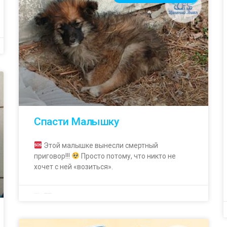
Спасти Малышку
Этой малышке вынесли смертный
приговор!!!
Просто потому, что никто не
хочет с ней «возиться».
14.04.2023
Комментариев нет