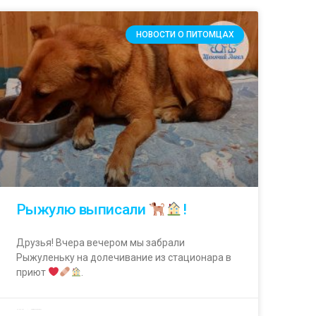
НОВОСТИ О ПИТОМЦАХ
Рыжулю выписали
!
Друзья! Вчера вечером мы забрали
Рыжуленьку на долечивание из стационара в
приют
.
04.04.2023
Комментариев нет