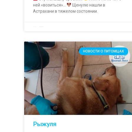
ней «возиться»…
Щенулю нашли в
Астрахани в тяжелом состоянии.
20.04.2023
Комментариев нет
НОВОСТИ О ПИТОМЦАХ
Рыжуля