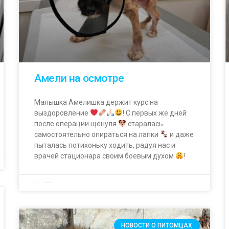
Амели на осмотре
Малышка Амелишка держит курс на
выздоровление
! С первых же дней
после операции щенуля
старалась
самостоятельно опираться на лапки
и даже
пыталась потихоньку ходить, радуя нас и
врачей стационара своим боевым духом
!
15.05.2023
Комментариев нет
НОВОСТИ О ПИТОМЦАХ