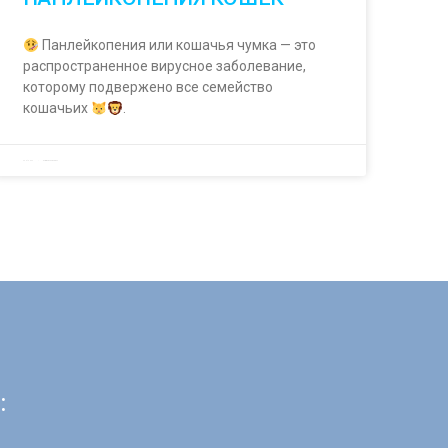
Панлейкопения или кошачья чумка — это
распространенное вирусное заболевание,
которому подвержено все семейство
кошачьих
.
29.01.2023
Комментариев нет
: