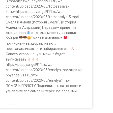
3.mp4https://puppyangel911.ru/wp-
content/uploads/2023/05/fotosessiya-
4.mp4https://puppyangel911.ru/wp-
content/uploads/2023/05/fotosessiya-5.mp4
Емеля и Амели (История Емели), (История
Амели из Астрахани) Передаем привет из
стационара
от самых маленьких наших
бойцов
Емеля и Амелишка
потихоньку выздоравливают,
восстанавливаются и набираются сил
Совсем скоро щенуль можно будет
выписывать
https://puppyangel911.ru/wp-
content/uploads/2023/05/emelya.mp4https://pu
ppyangel911.ru/wp-
content/uploads/2023/05/emelya1.mp4
ПОМОЧЬ ПРИЮТУ Подпишитесь на новости и
узнавайте все самое интересное первыми!
08.05.2023
Комментариев нет